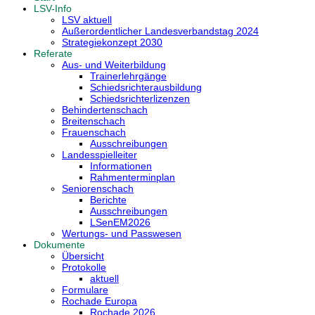
LSV-Info
LSV aktuell
Außerordentlicher Landesverbandstag 2024
Strategiekonzept 2030
Referate
Aus- und Weiterbildung
Trainerlehrgänge
Schiedsrichterausbildung
Schiedsrichterlizenzen
Behindertenschach
Breitenschach
Frauenschach
Ausschreibungen
Landesspielleiter
Informationen
Rahmenterminplan
Seniorenschach
Berichte
Ausschreibungen
LSenEM2026
Wertungs- und Passwesen
Dokumente
Übersicht
Protokolle
aktuell
Formulare
Rochade Europa
Rochade 2026