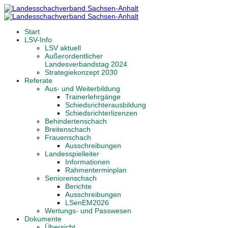
Start
LSV-Info
LSV aktuell
Außerordentlicher
Landesverbandstag 2024
Strategiekonzept 2030
Referate
Aus- und Weiterbildung
Trainerlehrgänge
Schiedsrichterausbildung
Schiedsrichterlizenzen
Behindertenschach
Breitenschach
Frauenschach
Ausschreibungen
Landesspielleiter
Informationen
Rahmenterminplan
Seniorenschach
Berichte
Ausschreibungen
LSenEM2026
Wertungs- und Passwesen
Dokumente
Übersicht