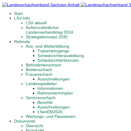
Start
LSV-Info
LSV aktuell
Außerordentlicher
Landesverbandstag 2024
Strategiekonzept 2030
Referate
Aus- und Weiterbildung
Trainerlehrgänge
Schiedsrichterausbildung
Schiedsrichterlizenzen
Behindertenschach
Breitenschach
Frauenschach
Ausschreibungen
Landesspielleiter
Informationen
Rahmenterminplan
Seniorenschach
Berichte
Ausschreibungen
LSenEM2026
Wertungs- und Passwesen
Dokumente
Übersicht
Protokolle