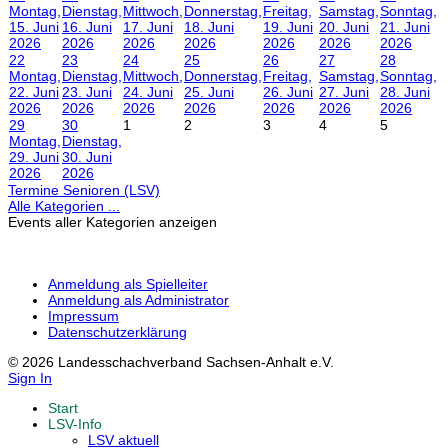
Montag,
Dienstag,
Mittwoch,
Donnerstag,
Freitag,
Samstag,
Sonntag,
15. Juni
16. Juni
17. Juni
18. Juni
19. Juni
20. Juni
21. Juni
2026
2026
2026
2026
2026
2026
2026
22
23
24
25
26
27
28
Montag,
Dienstag,
Mittwoch,
Donnerstag,
Freitag,
Samstag,
Sonntag,
22. Juni
23. Juni
24. Juni
25. Juni
26. Juni
27. Juni
28. Juni
2026
2026
2026
2026
2026
2026
2026
29
30
1
2
3
4
5
Montag,
Dienstag,
29. Juni
30. Juni
2026
2026
Termine Senioren (LSV)
Alle Kategorien ...
Events aller Kategorien anzeigen
Anmeldung als Spielleiter
Anmeldung als Administrator
Impressum
Datenschutzerklärung
© 2026 Landesschachverband Sachsen-Anhalt e.V.
Sign In
Start
LSV-Info
LSV aktuell