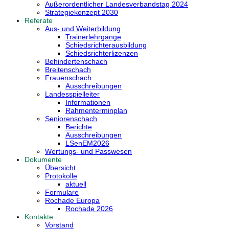
Außerordentlicher Landesverbandstag 2024
Strategiekonzept 2030
Referate
Aus- und Weiterbildung
Trainerlehrgänge
Schiedsrichterausbildung
Schiedsrichterlizenzen
Behindertenschach
Breitenschach
Frauenschach
Ausschreibungen
Landesspielleiter
Informationen
Rahmenterminplan
Seniorenschach
Berichte
Ausschreibungen
LSenEM2026
Wertungs- und Passwesen
Dokumente
Übersicht
Protokolle
aktuell
Formulare
Rochade Europa
Rochade 2026
Kontakte
Vorstand