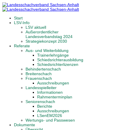
Start
LSV-Info
LSV aktuell
Außerordentlicher
Landesverbandstag 2024
Strategiekonzept 2030
Referate
Aus- und Weiterbildung
Trainerlehrgänge
Schiedsrichterausbildung
Schiedsrichterlizenzen
Behindertenschach
Breitenschach
Frauenschach
Ausschreibungen
Landesspielleiter
Informationen
Rahmenterminplan
Seniorenschach
Berichte
Ausschreibungen
LSenEM2026
Wertungs- und Passwesen
Dokumente
Übersicht