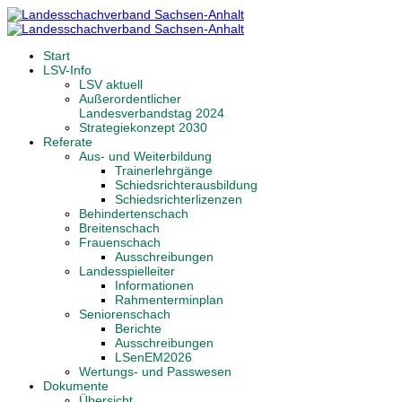
Start
LSV-Info
LSV aktuell
Außerordentlicher
Landesverbandstag 2024
Strategiekonzept 2030
Referate
Aus- und Weiterbildung
Trainerlehrgänge
Schiedsrichterausbildung
Schiedsrichterlizenzen
Behindertenschach
Breitenschach
Frauenschach
Ausschreibungen
Landesspielleiter
Informationen
Rahmenterminplan
Seniorenschach
Berichte
Ausschreibungen
LSenEM2026
Wertungs- und Passwesen
Dokumente
Übersicht