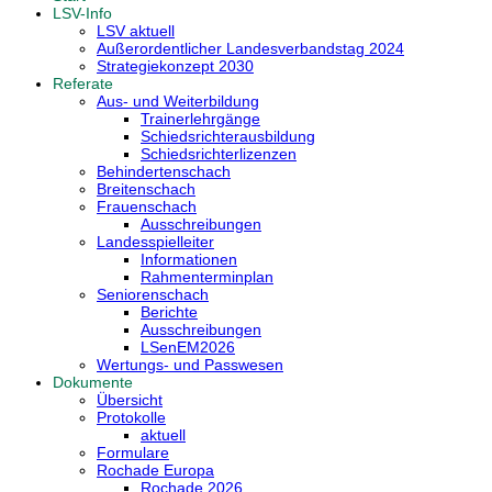
LSV-Info
LSV aktuell
Außerordentlicher Landesverbandstag 2024
Strategiekonzept 2030
Referate
Aus- und Weiterbildung
Trainerlehrgänge
Schiedsrichterausbildung
Schiedsrichterlizenzen
Behindertenschach
Breitenschach
Frauenschach
Ausschreibungen
Landesspielleiter
Informationen
Rahmenterminplan
Seniorenschach
Berichte
Ausschreibungen
LSenEM2026
Wertungs- und Passwesen
Dokumente
Übersicht
Protokolle
aktuell
Formulare
Rochade Europa
Rochade 2026