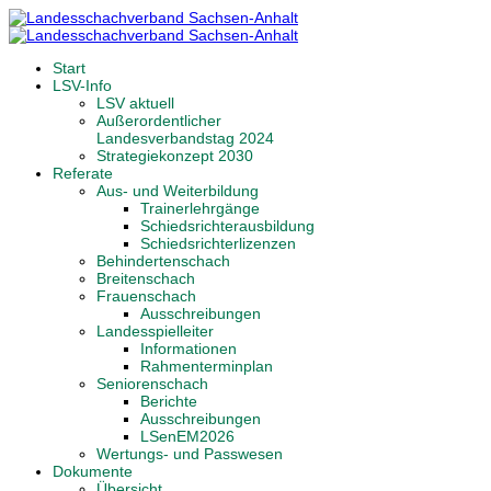
Start
LSV-Info
LSV aktuell
Außerordentlicher
Landesverbandstag 2024
Strategiekonzept 2030
Referate
Aus- und Weiterbildung
Trainerlehrgänge
Schiedsrichterausbildung
Schiedsrichterlizenzen
Behindertenschach
Breitenschach
Frauenschach
Ausschreibungen
Landesspielleiter
Informationen
Rahmenterminplan
Seniorenschach
Berichte
Ausschreibungen
LSenEM2026
Wertungs- und Passwesen
Dokumente
Übersicht