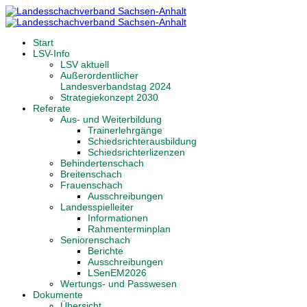
Start
LSV-Info
LSV aktuell
Außerordentlicher
Landesverbandstag 2024
Strategiekonzept 2030
Referate
Aus- und Weiterbildung
Trainerlehrgänge
Schiedsrichterausbildung
Schiedsrichterlizenzen
Behindertenschach
Breitenschach
Frauenschach
Ausschreibungen
Landesspielleiter
Informationen
Rahmenterminplan
Seniorenschach
Berichte
Ausschreibungen
LSenEM2026
Wertungs- und Passwesen
Dokumente
Übersicht