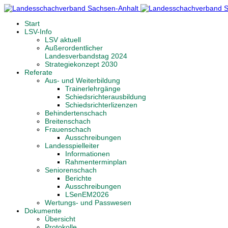
Start
LSV-Info
LSV aktuell
Außerordentlicher
Landesverbandstag 2024
Strategiekonzept 2030
Referate
Aus- und Weiterbildung
Trainerlehrgänge
Schiedsrichterausbildung
Schiedsrichterlizenzen
Behindertenschach
Breitenschach
Frauenschach
Ausschreibungen
Landesspielleiter
Informationen
Rahmenterminplan
Seniorenschach
Berichte
Ausschreibungen
LSenEM2026
Wertungs- und Passwesen
Dokumente
Übersicht
Protokolle