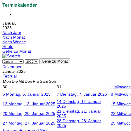
Terminkalender
Januar,
2025
Nach Jahr
Nach Monat
Nach Woche
Heute
Gehe zu Monat
Gehe zu Monat
Dezember
Januar 2025
Februar
Mon
Die
Mit
Don
Fre
Sam
Son
30
31
1
Mittwoch
6
Montag, 6. Januar 2025
7
Dienstag, 7. Januar 2025
8
Mittwoch
14
Dienstag, 14. Januar
13
Montag, 13. Januar 2025
15
Mittwoc
2025
21
Dienstag, 21. Januar
20
Montag, 20. Januar 2025
22
Mittwoc
2025
28
Dienstag, 28. Januar
27
Montag, 27. Januar 2025
29
Mittwoc
2025
Termine Senioren (LSV)