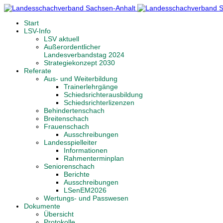
Start
LSV-Info
LSV aktuell
Außerordentlicher
Landesverbandstag 2024
Strategiekonzept 2030
Referate
Aus- und Weiterbildung
Trainerlehrgänge
Schiedsrichterausbildung
Schiedsrichterlizenzen
Behindertenschach
Breitenschach
Frauenschach
Ausschreibungen
Landesspielleiter
Informationen
Rahmenterminplan
Seniorenschach
Berichte
Ausschreibungen
LSenEM2026
Wertungs- und Passwesen
Dokumente
Übersicht
Protokolle