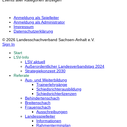
Events aller Kategorien anzeigen
Anmeldung als Spielleiter
Anmeldung als Administrator
Impressum
Datenschutzerklärung
© 2026 Landesschachverband Sachsen-Anhalt e.V.
Sign In
Start
LSV-Info
LSV aktuell
Außerordentlicher Landesverbandstag 2024
Strategiekonzept 2030
Referate
Aus- und Weiterbildung
Trainerlehrgänge
Schiedsrichterausbildung
Schiedsrichterlizenzen
Behindertenschach
Breitenschach
Frauenschach
Ausschreibungen
Landesspielleiter
Informationen
Rahmenterminplan