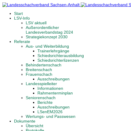
Start
LSV-Info
LSV aktuell
Außerordentlicher
Landesverbandstag 2024
Strategiekonzept 2030
Referate
Aus- und Weiterbildung
Trainerlehrgänge
Schiedsrichterausbildung
Schiedsrichterlizenzen
Behindertenschach
Breitenschach
Frauenschach
Ausschreibungen
Landesspielleiter
Informationen
Rahmenterminplan
Seniorenschach
Berichte
Ausschreibungen
LSenEM2026
Wertungs- und Passwesen
Dokumente
Übersicht
Protokolle