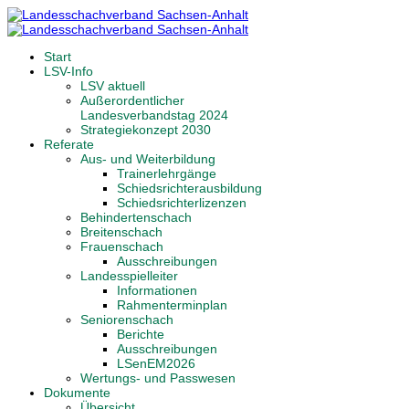
Start
LSV-Info
LSV aktuell
Außerordentlicher
Landesverbandstag 2024
Strategiekonzept 2030
Referate
Aus- und Weiterbildung
Trainerlehrgänge
Schiedsrichterausbildung
Schiedsrichterlizenzen
Behindertenschach
Breitenschach
Frauenschach
Ausschreibungen
Landesspielleiter
Informationen
Rahmenterminplan
Seniorenschach
Berichte
Ausschreibungen
LSenEM2026
Wertungs- und Passwesen
Dokumente
Übersicht