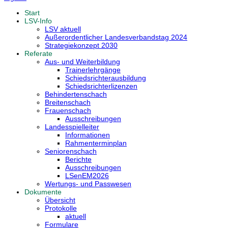
Start
LSV-Info
LSV aktuell
Außerordentlicher Landesverbandstag 2024
Strategiekonzept 2030
Referate
Aus- und Weiterbildung
Trainerlehrgänge
Schiedsrichterausbildung
Schiedsrichterlizenzen
Behindertenschach
Breitenschach
Frauenschach
Ausschreibungen
Landesspielleiter
Informationen
Rahmenterminplan
Seniorenschach
Berichte
Ausschreibungen
LSenEM2026
Wertungs- und Passwesen
Dokumente
Übersicht
Protokolle
aktuell
Formulare