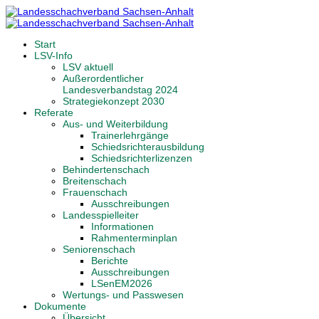
Start
LSV-Info
LSV aktuell
Außerordentlicher
Landesverbandstag 2024
Strategiekonzept 2030
Referate
Aus- und Weiterbildung
Trainerlehrgänge
Schiedsrichterausbildung
Schiedsrichterlizenzen
Behindertenschach
Breitenschach
Frauenschach
Ausschreibungen
Landesspielleiter
Informationen
Rahmenterminplan
Seniorenschach
Berichte
Ausschreibungen
LSenEM2026
Wertungs- und Passwesen
Dokumente
Übersicht