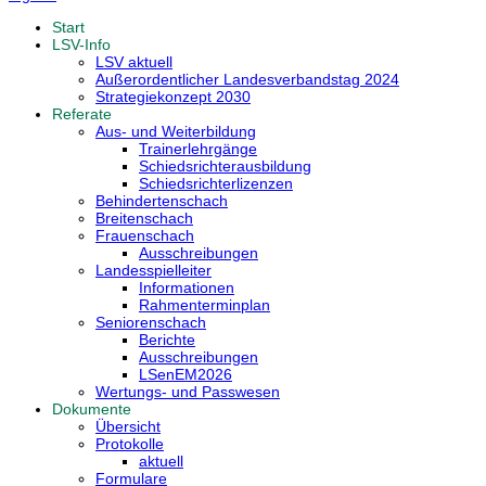
Start
LSV-Info
LSV aktuell
Außerordentlicher Landesverbandstag 2024
Strategiekonzept 2030
Referate
Aus- und Weiterbildung
Trainerlehrgänge
Schiedsrichterausbildung
Schiedsrichterlizenzen
Behindertenschach
Breitenschach
Frauenschach
Ausschreibungen
Landesspielleiter
Informationen
Rahmenterminplan
Seniorenschach
Berichte
Ausschreibungen
LSenEM2026
Wertungs- und Passwesen
Dokumente
Übersicht
Protokolle
aktuell
Formulare