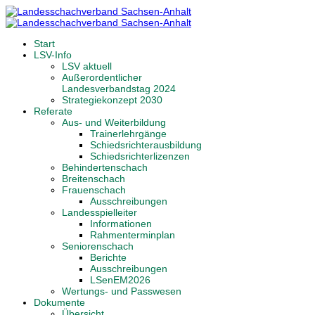
Start
LSV-Info
LSV aktuell
Außerordentlicher
Landesverbandstag 2024
Strategiekonzept 2030
Referate
Aus- und Weiterbildung
Trainerlehrgänge
Schiedsrichterausbildung
Schiedsrichterlizenzen
Behindertenschach
Breitenschach
Frauenschach
Ausschreibungen
Landesspielleiter
Informationen
Rahmenterminplan
Seniorenschach
Berichte
Ausschreibungen
LSenEM2026
Wertungs- und Passwesen
Dokumente
Übersicht