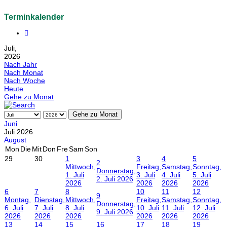
Terminkalender
Juli,
2026
Nach Jahr
Nach Monat
Nach Woche
Heute
Gehe zu Monat
Gehe zu Monat
Juni
Juli 2026
August
Mon
Die
Mit
Don
Fre
Sam
Son
29
30
1
3
4
5
2
Mittwoch,
Freitag,
Samstag,
Sonntag,
Donnerstag,
1. Juli
3. Juli
4. Juli
5. Juli
2. Juli 2026
2026
2026
2026
2026
6
7
8
10
11
12
9
Montag,
Dienstag,
Mittwoch,
Freitag,
Samstag,
Sonntag,
Donnerstag,
6. Juli
7. Juli
8. Juli
10. Juli
11. Juli
12. Juli
9. Juli 2026
2026
2026
2026
2026
2026
2026
13
14
15
16
17
18
19