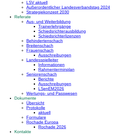
LSV aktuell
Außerordentlicher Landesverbandstag 2024
Strategiekonzept 2030
Referate
Aus- und Weiterbildung
Trainerlehrgänge
Schiedsrichterausbildung
Schiedsrichterlizenzen
Behindertenschach
Breitenschach
Frauenschach
Ausschreibungen
Landesspielleiter
Informationen
Rahmenterminplan
Seniorenschach
Berichte
Ausschreibungen
LSenEM2026
Wertungs- und Passwesen
Dokumente
Übersicht
Protokolle
aktuell
Formulare
Rochade Europa
Rochade 2026
Kontakte