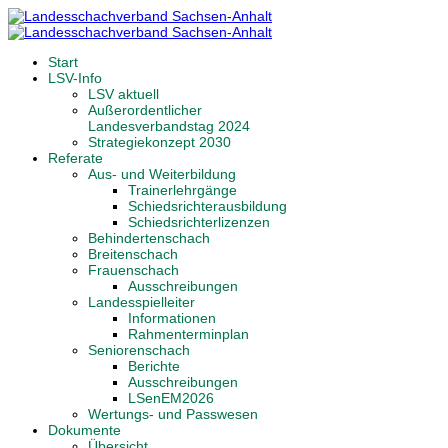
Start
LSV-Info
LSV aktuell
Außerordentlicher
Landesverbandstag 2024
Strategiekonzept 2030
Referate
Aus- und Weiterbildung
Trainerlehrgänge
Schiedsrichterausbildung
Schiedsrichterlizenzen
Behindertenschach
Breitenschach
Frauenschach
Ausschreibungen
Landesspielleiter
Informationen
Rahmenterminplan
Seniorenschach
Berichte
Ausschreibungen
LSenEM2026
Wertungs- und Passwesen
Dokumente
Übersicht