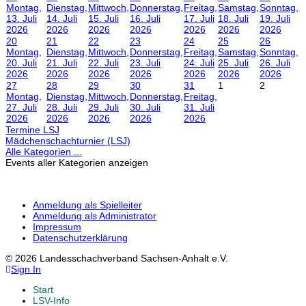
Montag,
Dienstag,
Mittwoch,
Donnerstag,
Freitag,
Samstag,
Sonntag,
13. Juli
14. Juli
15. Juli
16. Juli
17. Juli
18. Juli
19. Juli
2026
2026
2026
2026
2026
2026
2026
20
21
22
23
24
25
26
Montag,
Dienstag,
Mittwoch,
Donnerstag,
Freitag,
Samstag,
Sonntag,
20. Juli
21. Juli
22. Juli
23. Juli
24. Juli
25. Juli
26. Juli
2026
2026
2026
2026
2026
2026
2026
27
28
29
30
31
1
2
Montag,
Dienstag,
Mittwoch,
Donnerstag,
Freitag,
27. Juli
28. Juli
29. Juli
30. Juli
31. Juli
2026
2026
2026
2026
2026
Termine LSJ
Mädchenschachturnier (LSJ)
Alle Kategorien ...
Events aller Kategorien anzeigen
Anmeldung als Spielleiter
Anmeldung als Administrator
Impressum
Datenschutzerklärung
© 2026 Landesschachverband Sachsen-Anhalt e.V.
Sign In
Start
LSV-Info