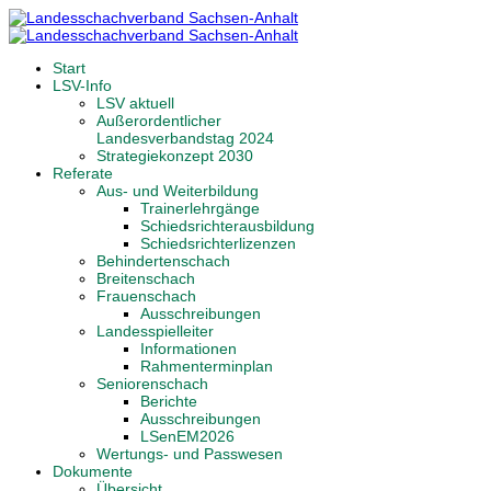
Start
LSV-Info
LSV aktuell
Außerordentlicher
Landesverbandstag 2024
Strategiekonzept 2030
Referate
Aus- und Weiterbildung
Trainerlehrgänge
Schiedsrichterausbildung
Schiedsrichterlizenzen
Behindertenschach
Breitenschach
Frauenschach
Ausschreibungen
Landesspielleiter
Informationen
Rahmenterminplan
Seniorenschach
Berichte
Ausschreibungen
LSenEM2026
Wertungs- und Passwesen
Dokumente
Übersicht