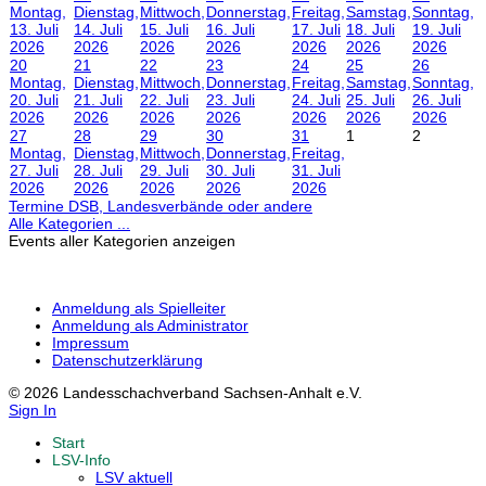
Montag,
Dienstag,
Mittwoch,
Donnerstag,
Freitag,
Samstag,
Sonntag,
13. Juli
14. Juli
15. Juli
16. Juli
17. Juli
18. Juli
19. Juli
2026
2026
2026
2026
2026
2026
2026
20
21
22
23
24
25
26
Montag,
Dienstag,
Mittwoch,
Donnerstag,
Freitag,
Samstag,
Sonntag,
20. Juli
21. Juli
22. Juli
23. Juli
24. Juli
25. Juli
26. Juli
2026
2026
2026
2026
2026
2026
2026
27
28
29
30
31
1
2
Montag,
Dienstag,
Mittwoch,
Donnerstag,
Freitag,
27. Juli
28. Juli
29. Juli
30. Juli
31. Juli
2026
2026
2026
2026
2026
Termine DSB, Landesverbände oder andere
Alle Kategorien ...
Events aller Kategorien anzeigen
Anmeldung als Spielleiter
Anmeldung als Administrator
Impressum
Datenschutzerklärung
© 2026 Landesschachverband Sachsen-Anhalt e.V.
Sign In
Start
LSV-Info
LSV aktuell