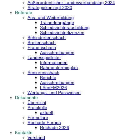
Außerordentlicher Landesverbandstag 2024
Strategiekonzept 2030
Referate
Aus- und Weiterbildung
Trainerlehrgänge
Schiedsrichterausbildung
Schiedsrichterlizenzen
Behindertenschach
Breitenschach
Frauenschach
Ausschreibungen
Landesspielleiter
Informationen
Rahmenterminplan
Seniorenschach
Berichte
Ausschreibungen
LSenEM2026
Wertungs- und Passwesen
Dokumente
Übersicht
Protokolle
aktuell
Formulare
Rochade Europa
Rochade 2026
Kontakte
Vorstand