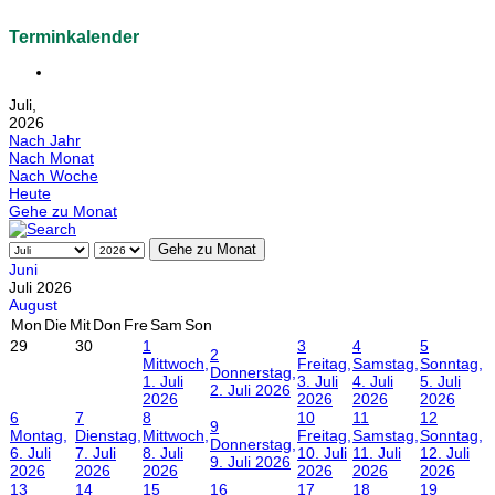
Terminkalender
Juli,
2026
Nach Jahr
Nach Monat
Nach Woche
Heute
Gehe zu Monat
Gehe zu Monat
Juni
Juli 2026
August
Mon
Die
Mit
Don
Fre
Sam
Son
29
30
1
3
4
5
2
Mittwoch,
Freitag,
Samstag,
Sonntag,
Donnerstag,
1. Juli
3. Juli
4. Juli
5. Juli
2. Juli 2026
2026
2026
2026
2026
6
7
8
10
11
12
9
Montag,
Dienstag,
Mittwoch,
Freitag,
Samstag,
Sonntag,
Donnerstag,
6. Juli
7. Juli
8. Juli
10. Juli
11. Juli
12. Juli
9. Juli 2026
2026
2026
2026
2026
2026
2026
13
14
15
16
17
18
19