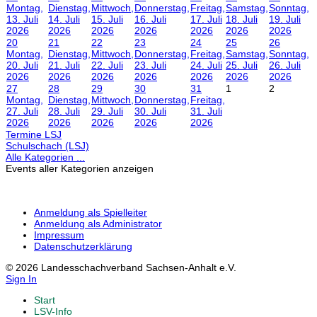
Montag,
Dienstag,
Mittwoch,
Donnerstag,
Freitag,
Samstag,
Sonntag,
13. Juli
14. Juli
15. Juli
16. Juli
17. Juli
18. Juli
19. Juli
2026
2026
2026
2026
2026
2026
2026
20
21
22
23
24
25
26
Montag,
Dienstag,
Mittwoch,
Donnerstag,
Freitag,
Samstag,
Sonntag,
20. Juli
21. Juli
22. Juli
23. Juli
24. Juli
25. Juli
26. Juli
2026
2026
2026
2026
2026
2026
2026
27
28
29
30
31
1
2
Montag,
Dienstag,
Mittwoch,
Donnerstag,
Freitag,
27. Juli
28. Juli
29. Juli
30. Juli
31. Juli
2026
2026
2026
2026
2026
Termine LSJ
Schulschach (LSJ)
Alle Kategorien ...
Events aller Kategorien anzeigen
Anmeldung als Spielleiter
Anmeldung als Administrator
Impressum
Datenschutzerklärung
© 2026 Landesschachverband Sachsen-Anhalt e.V.
Sign In
Start
LSV-Info