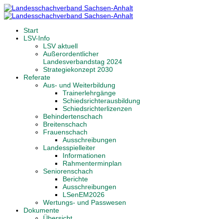
Start
LSV-Info
LSV aktuell
Außerordentlicher
Landesverbandstag 2024
Strategiekonzept 2030
Referate
Aus- und Weiterbildung
Trainerlehrgänge
Schiedsrichterausbildung
Schiedsrichterlizenzen
Behindertenschach
Breitenschach
Frauenschach
Ausschreibungen
Landesspielleiter
Informationen
Rahmenterminplan
Seniorenschach
Berichte
Ausschreibungen
LSenEM2026
Wertungs- und Passwesen
Dokumente
Übersicht