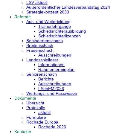
LSV aktuell
Außerordentlicher Landesverbandstag 2024
Strategiekonzept 2030
Referate
Aus- und Weiterbildung
Trainerlehrgänge
Schiedsrichterausbildung
Schiedsrichterlizenzen
Behindertenschach
Breitenschach
Frauenschach
Ausschreibungen
Landesspielleiter
Informationen
Rahmenterminplan
Seniorenschach
Berichte
Ausschreibungen
LSenEM2026
Wertungs- und Passwesen
Dokumente
Übersicht
Protokolle
aktuell
Formulare
Rochade Europa
Rochade 2026
Kontakte