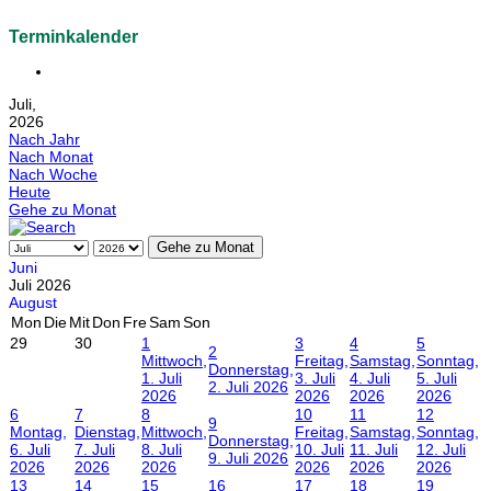
Terminkalender
Juli,
2026
Nach Jahr
Nach Monat
Nach Woche
Heute
Gehe zu Monat
Gehe zu Monat
Juni
Juli 2026
August
Mon
Die
Mit
Don
Fre
Sam
Son
29
30
1
3
4
5
2
Mittwoch,
Freitag,
Samstag,
Sonntag,
Donnerstag,
1. Juli
3. Juli
4. Juli
5. Juli
2. Juli 2026
2026
2026
2026
2026
6
7
8
10
11
12
9
Montag,
Dienstag,
Mittwoch,
Freitag,
Samstag,
Sonntag,
Donnerstag,
6. Juli
7. Juli
8. Juli
10. Juli
11. Juli
12. Juli
9. Juli 2026
2026
2026
2026
2026
2026
2026
13
14
15
16
17
18
19