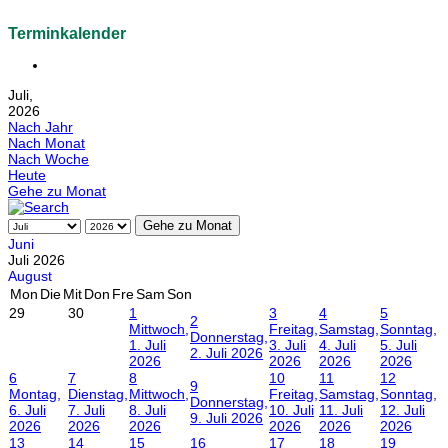
Terminkalender
Juli,
2026
Nach Jahr
Nach Monat
Nach Woche
Heute
Gehe zu Monat
Gehe zu Monat
Juni
Juli 2026
August
Mon
Die
Mit
Don
Fre
Sam
Son
29
30
1
3
4
5
2
Mittwoch,
Freitag,
Samstag,
Sonntag,
Donnerstag,
1. Juli
3. Juli
4. Juli
5. Juli
2. Juli 2026
2026
2026
2026
2026
6
7
8
10
11
12
9
Montag,
Dienstag,
Mittwoch,
Freitag,
Samstag,
Sonntag,
Donnerstag,
6. Juli
7. Juli
8. Juli
10. Juli
11. Juli
12. Juli
9. Juli 2026
2026
2026
2026
2026
2026
2026
13
14
15
16
17
18
19