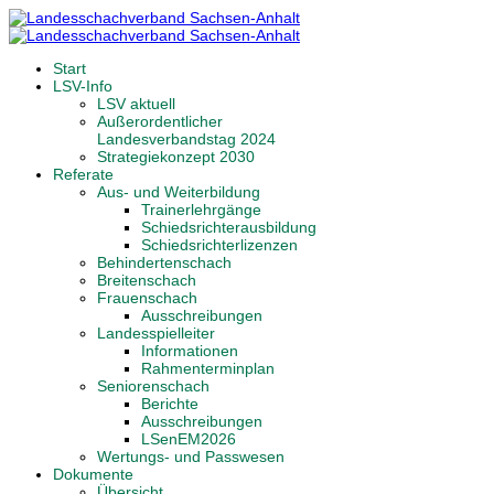
Start
LSV-Info
LSV aktuell
Außerordentlicher
Landesverbandstag 2024
Strategiekonzept 2030
Referate
Aus- und Weiterbildung
Trainerlehrgänge
Schiedsrichterausbildung
Schiedsrichterlizenzen
Behindertenschach
Breitenschach
Frauenschach
Ausschreibungen
Landesspielleiter
Informationen
Rahmenterminplan
Seniorenschach
Berichte
Ausschreibungen
LSenEM2026
Wertungs- und Passwesen
Dokumente
Übersicht