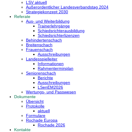
LSV aktuell
Außerordentlicher Landesverbandstag 2024
Strategiekonzept 2030
Referate
Aus- und Weiterbildung
Trainerlehrgänge
Schiedsrichterausbildung
Schiedsrichterlizenzen
Behindertenschach
Breitenschach
Frauenschach
Ausschreibungen
Landesspielleiter
Informationen
Rahmenterminplan
Seniorenschach
Berichte
Ausschreibungen
LSenEM2026
Wertungs- und Passwesen
Dokumente
Übersicht
Protokolle
aktuell
Formulare
Rochade Europa
Rochade 2026
Kontakte