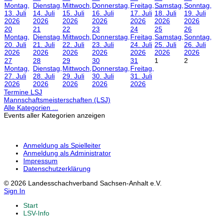
Montag,
Dienstag,
Mittwoch,
Donnerstag,
Freitag,
Samstag,
Sonntag,
13. Juli
14. Juli
15. Juli
16. Juli
17. Juli
18. Juli
19. Juli
2026
2026
2026
2026
2026
2026
2026
20
21
22
23
24
25
26
Montag,
Dienstag,
Mittwoch,
Donnerstag,
Freitag,
Samstag,
Sonntag,
20. Juli
21. Juli
22. Juli
23. Juli
24. Juli
25. Juli
26. Juli
2026
2026
2026
2026
2026
2026
2026
27
28
29
30
31
1
2
Montag,
Dienstag,
Mittwoch,
Donnerstag,
Freitag,
27. Juli
28. Juli
29. Juli
30. Juli
31. Juli
2026
2026
2026
2026
2026
Termine LSJ
Mannschaftsmeisterschaften (LSJ)
Alle Kategorien ...
Events aller Kategorien anzeigen
Anmeldung als Spielleiter
Anmeldung als Administrator
Impressum
Datenschutzerklärung
© 2026 Landesschachverband Sachsen-Anhalt e.V.
Sign In
Start
LSV-Info