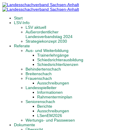
Start
LSV-Info
LSV aktuell
Außerordentlicher
Landesverbandstag 2024
Strategiekonzept 2030
Referate
Aus- und Weiterbildung
Trainerlehrgänge
Schiedsrichterausbildung
Schiedsrichterlizenzen
Behindertenschach
Breitenschach
Frauenschach
Ausschreibungen
Landesspielleiter
Informationen
Rahmenterminplan
Seniorenschach
Berichte
Ausschreibungen
LSenEM2026
Wertungs- und Passwesen
Dokumente
Übersicht