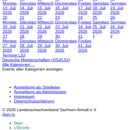
Montag,
Dienstag,
Mittwoch,
Donnerstag,
Freitag,
Samstag,
Sonntag,
13. Juli
14. Juli
15. Juli
16. Juli
17. Juli
18. Juli
19. Juli
2026
2026
2026
2026
2026
2026
2026
20
21
22
23
24
25
26
Montag,
Dienstag,
Mittwoch,
Donnerstag,
Freitag,
Samstag,
Sonntag,
20. Juli
21. Juli
22. Juli
23. Juli
24. Juli
25. Juli
26. Juli
2026
2026
2026
2026
2026
2026
2026
27
28
29
30
31
1
2
Montag,
Dienstag,
Mittwoch,
Donnerstag,
Freitag,
27. Juli
28. Juli
29. Juli
30. Juli
31. Juli
2026
2026
2026
2026
2026
Termine LSJ
Deutsche Meisterschaften (DSJ/LSJ)
Alle Kategorien ...
Events aller Kategorien anzeigen
Anmeldung als Spielleiter
Anmeldung als Administrator
Impressum
Datenschutzerklärung
© 2026 Landesschachverband Sachsen-Anhalt e.V.
Sign In
Start
LSV-Info