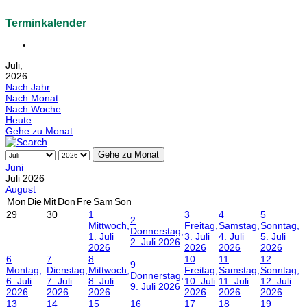
Terminkalender
Juli,
2026
Nach Jahr
Nach Monat
Nach Woche
Heute
Gehe zu Monat
Gehe zu Monat
Juni
Juli 2026
August
Mon
Die
Mit
Don
Fre
Sam
Son
29
30
1
3
4
5
2
Mittwoch,
Freitag,
Samstag,
Sonntag,
Donnerstag,
1. Juli
3. Juli
4. Juli
5. Juli
2. Juli 2026
2026
2026
2026
2026
6
7
8
10
11
12
9
Montag,
Dienstag,
Mittwoch,
Freitag,
Samstag,
Sonntag,
Donnerstag,
6. Juli
7. Juli
8. Juli
10. Juli
11. Juli
12. Juli
9. Juli 2026
2026
2026
2026
2026
2026
2026
13
14
15
16
17
18
19