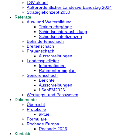
LSV aktuell
Außerordentlicher Landesverbandstag 2024
Strategiekonzept 2030
Referate
Aus- und Weiterbildung
Trainerlehrgänge
Schiedsrichterausbildung
Schiedsrichterlizenzen
Behindertenschach
Breitenschach
Frauenschach
Ausschreibungen
Landesspielleiter
Informationen
Rahmenterminplan
Seniorenschach
Berichte
Ausschreibungen
LSenEM2026
Wertungs- und Passwesen
Dokumente
Übersicht
Protokolle
aktuell
Formulare
Rochade Europa
Rochade 2026
Kontakte