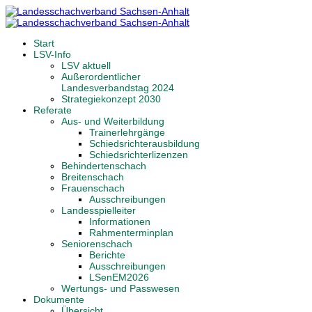
Start
LSV-Info
LSV aktuell
Außerordentlicher
Landesverbandstag 2024
Strategiekonzept 2030
Referate
Aus- und Weiterbildung
Trainerlehrgänge
Schiedsrichterausbildung
Schiedsrichterlizenzen
Behindertenschach
Breitenschach
Frauenschach
Ausschreibungen
Landesspielleiter
Informationen
Rahmenterminplan
Seniorenschach
Berichte
Ausschreibungen
LSenEM2026
Wertungs- und Passwesen
Dokumente
Übersicht