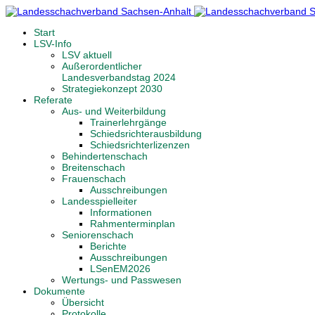
Start
LSV-Info
LSV aktuell
Außerordentlicher
Landesverbandstag 2024
Strategiekonzept 2030
Referate
Aus- und Weiterbildung
Trainerlehrgänge
Schiedsrichterausbildung
Schiedsrichterlizenzen
Behindertenschach
Breitenschach
Frauenschach
Ausschreibungen
Landesspielleiter
Informationen
Rahmenterminplan
Seniorenschach
Berichte
Ausschreibungen
LSenEM2026
Wertungs- und Passwesen
Dokumente
Übersicht
Protokolle