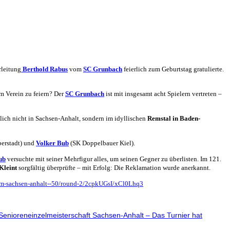
rleitung
Berthold Rabus
vom
SC Grunbach
feierlich zum Geburtstag gratulierte.
m Verein zu feiern? Der
SC Grunbach
ist mit insgesamt acht Spielern vertreten –
mlich nicht in Sachsen-Anhalt, sondern im idyllischen
Remstal in Baden-
berstadt) und
Volker Bub
(SK Doppelbauer Kiel).
ub
versuchte mit seiner Mehrfigur alles, um seinen Gegner zu überlisten. Im 121.
Kleint
sorgfältig überprüfte – mit Erfolg: Die Reklamation wurde anerkannt.
-lem-sachsen-anhalt--50/round-2/2cpkUGsI/xCl0Lhq3
 Senioreneinzelmeisterschaft Sachsen-Anhalt – Das Turnier hat