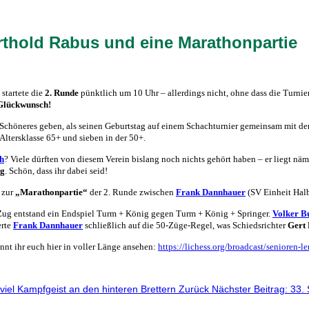
rthold Rabus und eine Marathonpartie
startete die
2. Runde
pünktlich um 10 Uhr – allerdings nicht, ohne dass die Turnie
Glückwunsch!
Schöneres geben, als seinen Geburtstag auf einem Schachturnier gemeinsam mit de
 Altersklasse 65+ und sieben in der 50+.
h
? Viele dürften von diesem Verein bislang noch nichts gehört haben – er liegt nä
g
. Schön, dass ihr dabei seid!
 zur
„Marathonpartie“
der 2. Runde zwischen
Frank Dannhauer
(SV Einheit Hal
ug entstand ein Endspiel Turm + König gegen Turm + König + Springer.
Volker B
erte
Frank Dannhauer
schließlich auf die 50-Züge-Regel, was Schiedsrichter
Gert 
önnt ihr euch hier in voller Länge ansehen:
https://lichess.org/broadcast/senioren
viel Kampfgeist an den hinteren Brettern
Zurück
Nächster Beitrag: 33.