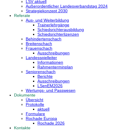
LSV aktuell
Außerordentlicher Landesverbandstag 2024
Strategiekonzept 2030
Referate
Aus- und Weiterbildung
Trainerlehrgänge
Schiedsrichterausbildung
Schiedsrichterlizenzen
Behindertenschach
Breitenschach
Frauenschach
Ausschreibungen
Landesspielleiter
Informationen
Rahmenterminplan
Seniorenschach
Berichte
Ausschreibungen
LSenEM2026
Wertungs- und Passwesen
Dokumente
Übersicht
Protokolle
aktuell
Formulare
Rochade Europa
Rochade 2026
Kontakte