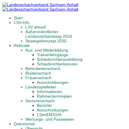
Start
LSV-Info
LSV aktuell
Außerordentlicher
Landesverbandstag 2024
Strategiekonzept 2030
Referate
Aus- und Weiterbildung
Trainerlehrgänge
Schiedsrichterausbildung
Schiedsrichterlizenzen
Behindertenschach
Breitenschach
Frauenschach
Ausschreibungen
Landesspielleiter
Informationen
Rahmenterminplan
Seniorenschach
Berichte
Ausschreibungen
LSenEM2026
Wertungs- und Passwesen
Dokumente
Übersicht