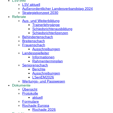
LSV-Info
LSV aktuell
Außerordentlicher Landesverbandstag 2024
Strategiekonzept 2030
Referate
Aus- und Weiterbildung
Trainerlehrgänge
Schiedsrichterausbildung
Schiedsrichterlizenzen
Behindertenschach
Breitenschach
Frauenschach
Ausschreibungen
Landesspielleiter
Informationen
Rahmenterminplan
Seniorenschach
Berichte
Ausschreibungen
LSenEM2026
Wertungs- und Passwesen
Dokumente
Übersicht
Protokolle
aktuell
Formulare
Rochade Europa
Rochade 2026