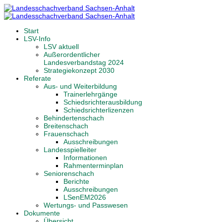
Start
LSV-Info
LSV aktuell
Außerordentlicher
Landesverbandstag 2024
Strategiekonzept 2030
Referate
Aus- und Weiterbildung
Trainerlehrgänge
Schiedsrichterausbildung
Schiedsrichterlizenzen
Behindertenschach
Breitenschach
Frauenschach
Ausschreibungen
Landesspielleiter
Informationen
Rahmenterminplan
Seniorenschach
Berichte
Ausschreibungen
LSenEM2026
Wertungs- und Passwesen
Dokumente
Übersicht