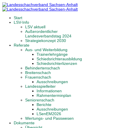
Start
LSV-Info
LSV aktuell
Außerordentlicher
Landesverbandstag 2024
Strategiekonzept 2030
Referate
Aus- und Weiterbildung
Trainerlehrgänge
Schiedsrichterausbildung
Schiedsrichterlizenzen
Behindertenschach
Breitenschach
Frauenschach
Ausschreibungen
Landesspielleiter
Informationen
Rahmenterminplan
Seniorenschach
Berichte
Ausschreibungen
LSenEM2026
Wertungs- und Passwesen
Dokumente
Übersicht