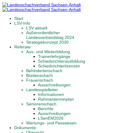
Start
LSV-Info
LSV aktuell
Außerordentlicher
Landesverbandstag 2024
Strategiekonzept 2030
Referate
Aus- und Weiterbildung
Trainerlehrgänge
Schiedsrichterausbildung
Schiedsrichterlizenzen
Behindertenschach
Breitenschach
Frauenschach
Ausschreibungen
Landesspielleiter
Informationen
Rahmenterminplan
Seniorenschach
Berichte
Ausschreibungen
LSenEM2026
Wertungs- und Passwesen
Dokumente
Übersicht