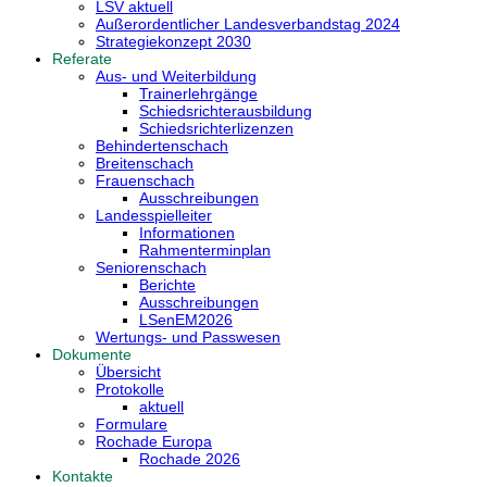
LSV aktuell
Außerordentlicher Landesverbandstag 2024
Strategiekonzept 2030
Referate
Aus- und Weiterbildung
Trainerlehrgänge
Schiedsrichterausbildung
Schiedsrichterlizenzen
Behindertenschach
Breitenschach
Frauenschach
Ausschreibungen
Landesspielleiter
Informationen
Rahmenterminplan
Seniorenschach
Berichte
Ausschreibungen
LSenEM2026
Wertungs- und Passwesen
Dokumente
Übersicht
Protokolle
aktuell
Formulare
Rochade Europa
Rochade 2026
Kontakte