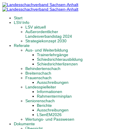
Start
LSV-Info
LSV aktuell
Außerordentlicher
Landesverbandstag 2024
Strategiekonzept 2030
Referate
Aus- und Weiterbildung
Trainerlehrgänge
Schiedsrichterausbildung
Schiedsrichterlizenzen
Behindertenschach
Breitenschach
Frauenschach
Ausschreibungen
Landesspielleiter
Informationen
Rahmenterminplan
Seniorenschach
Berichte
Ausschreibungen
LSenEM2026
Wertungs- und Passwesen
Dokumente
Übersicht