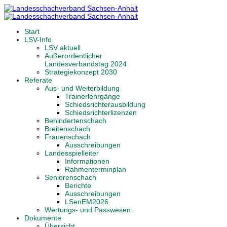
Start
LSV-Info
LSV aktuell
Außerordentlicher
Landesverbandstag 2024
Strategiekonzept 2030
Referate
Aus- und Weiterbildung
Trainerlehrgänge
Schiedsrichterausbildung
Schiedsrichterlizenzen
Behindertenschach
Breitenschach
Frauenschach
Ausschreibungen
Landesspielleiter
Informationen
Rahmenterminplan
Seniorenschach
Berichte
Ausschreibungen
LSenEM2026
Wertungs- und Passwesen
Dokumente
Übersicht