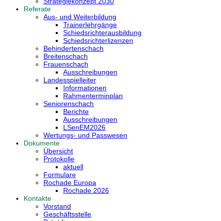
Strategiekonzept 2030
Referate
Aus- und Weiterbildung
Trainerlehrgänge
Schiedsrichterausbildung
Schiedsrichterlizenzen
Behindertenschach
Breitenschach
Frauenschach
Ausschreibungen
Landesspielleiter
Informationen
Rahmenterminplan
Seniorenschach
Berichte
Ausschreibungen
LSenEM2026
Wertungs- und Passwesen
Dokumente
Übersicht
Protokolle
aktuell
Formulare
Rochade Europa
Rochade 2026
Kontakte
Vorstand
Geschäftsstelle