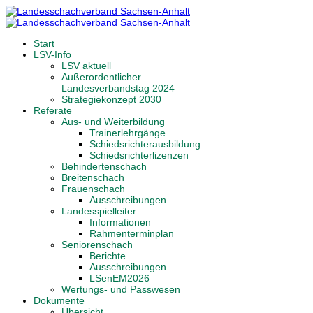
Start
LSV-Info
LSV aktuell
Außerordentlicher
Landesverbandstag 2024
Strategiekonzept 2030
Referate
Aus- und Weiterbildung
Trainerlehrgänge
Schiedsrichterausbildung
Schiedsrichterlizenzen
Behindertenschach
Breitenschach
Frauenschach
Ausschreibungen
Landesspielleiter
Informationen
Rahmenterminplan
Seniorenschach
Berichte
Ausschreibungen
LSenEM2026
Wertungs- und Passwesen
Dokumente
Übersicht