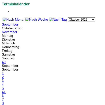
Terminkalender
September
Oktober 2025
November
Montag
Dienstag
Mittwoch
Donnerstag
Freitag
Samstag
Sonntag
40
September
September
1
2
3
4
5
41
6
7
8