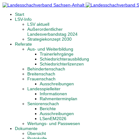
Start
LSV-Info
LSV aktuell
Außerordentlicher
Landesverbandstag 2024
Strategiekonzept 2030
Referate
Aus- und Weiterbildung
Trainerlehrgänge
Schiedsrichterausbildung
Schiedsrichterlizenzen
Behindertenschach
Breitenschach
Frauenschach
Ausschreibungen
Landesspielleiter
Informationen
Rahmenterminplan
Seniorenschach
Berichte
Ausschreibungen
LSenEM2026
Wertungs- und Passwesen
Dokumente
Übersicht
Protokolle