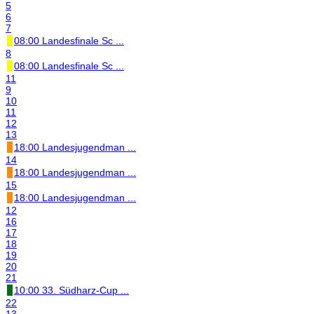
5
6
7
08:00 Landesfinale Sc ...
8
08:00 Landesfinale Sc ...
11
9
10
11
12
13
18:00 Landesjugendman ...
14
18:00 Landesjugendman ...
15
18:00 Landesjugendman ...
12
16
17
18
19
20
21
10:00 33. Südharz-Cup ...
22