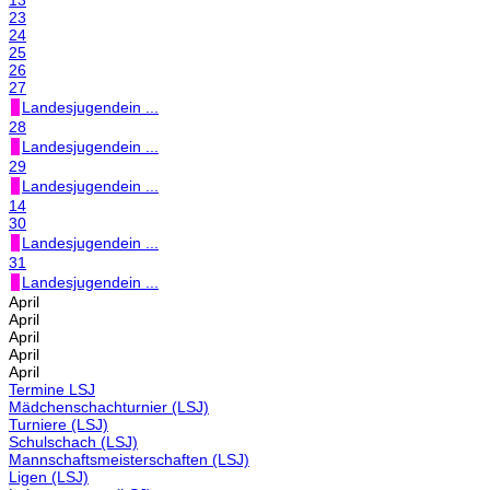
13
23
24
25
26
27
Landesjugendein ...
28
Landesjugendein ...
29
Landesjugendein ...
14
30
Landesjugendein ...
31
Landesjugendein ...
April
April
April
April
April
Termine LSJ
Mädchenschachturnier (LSJ)
Turniere (LSJ)
Schulschach (LSJ)
Mannschaftsmeisterschaften (LSJ)
Ligen (LSJ)