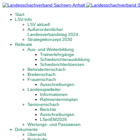
Start
LSV-Info
LSV aktuell
Außerordentlicher
Landesverbandstag 2024
Strategiekonzept 2030
Referate
Aus- und Weiterbildung
Trainerlehrgänge
Schiedsrichterausbildung
Schiedsrichterlizenzen
Behindertenschach
Breitenschach
Frauenschach
Ausschreibungen
Landesspielleiter
Informationen
Rahmenterminplan
Seniorenschach
Berichte
Ausschreibungen
LSenEM2026
Wertungs- und Passwesen
Dokumente
Übersicht
Protokolle