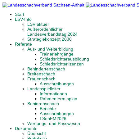
Start
LSV-Info
LSV aktuell
Außerordentlicher
Landesverbandstag 2024
Strategiekonzept 2030
Referate
Aus- und Weiterbildung
Trainerlehrgänge
Schiedsrichterausbildung
Schiedsrichterlizenzen
Behindertenschach
Breitenschach
Frauenschach
Ausschreibungen
Landesspielleiter
Informationen
Rahmenterminplan
Seniorenschach
Berichte
Ausschreibungen
LSenEM2026
Wertungs- und Passwesen
Dokumente
Übersicht
Protokolle