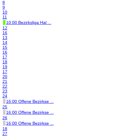
8
9
10
11
10:00 Bezirksliga Hal ...
12
16
13
14
15
16
17
18
19
17
20
21
22
23
24
16:00 Offene Bezirkse ...
25
16:00 Offene Bezirkse ...
26
16:00 Offene Bezirkse ...
18
27