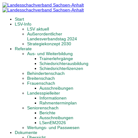
Start
LSV-Info
LSV aktuell
Außerordentlicher
Landesverbandstag 2024
Strategiekonzept 2030
Referate
Aus- und Weiterbildung
Trainerlehrgänge
Schiedsrichterausbildung
Schiedsrichterlizenzen
Behindertenschach
Breitenschach
Frauenschach
Ausschreibungen
Landesspielleiter
Informationen
Rahmenterminplan
Seniorenschach
Berichte
Ausschreibungen
LSenEM2026
Wertungs- und Passwesen
Dokumente
Übersicht