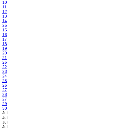
10
11
12
13
14
25
15
16
17
18
19
20
21
26
22
23
24
25
26
27
28
27
29
30
Juli
Juli
Juli
Juli