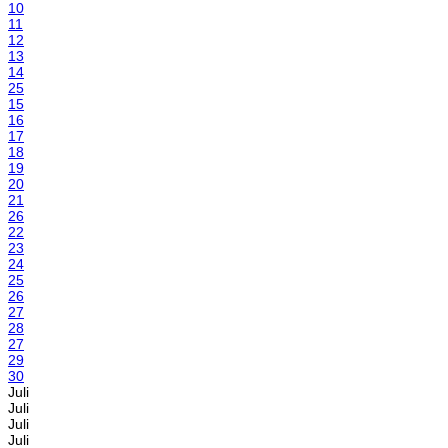
10
11
12
13
14
25
15
16
17
18
19
20
21
26
22
23
24
25
26
27
28
27
29
30
Juli
Juli
Juli
Juli