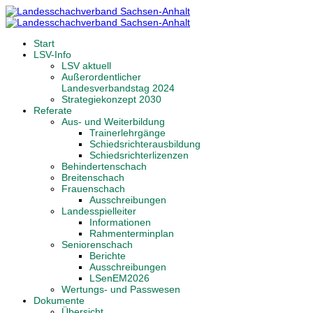
Start
LSV-Info
LSV aktuell
Außerordentlicher
Landesverbandstag 2024
Strategiekonzept 2030
Referate
Aus- und Weiterbildung
Trainerlehrgänge
Schiedsrichterausbildung
Schiedsrichterlizenzen
Behindertenschach
Breitenschach
Frauenschach
Ausschreibungen
Landesspielleiter
Informationen
Rahmenterminplan
Seniorenschach
Berichte
Ausschreibungen
LSenEM2026
Wertungs- und Passwesen
Dokumente
Übersicht