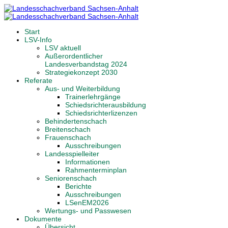
Start
LSV-Info
LSV aktuell
Außerordentlicher
Landesverbandstag 2024
Strategiekonzept 2030
Referate
Aus- und Weiterbildung
Trainerlehrgänge
Schiedsrichterausbildung
Schiedsrichterlizenzen
Behindertenschach
Breitenschach
Frauenschach
Ausschreibungen
Landesspielleiter
Informationen
Rahmenterminplan
Seniorenschach
Berichte
Ausschreibungen
LSenEM2026
Wertungs- und Passwesen
Dokumente
Übersicht