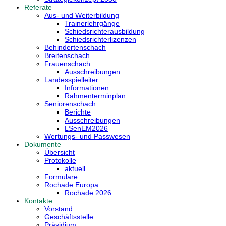
Referate
Aus- und Weiterbildung
Trainerlehrgänge
Schiedsrichterausbildung
Schiedsrichterlizenzen
Behindertenschach
Breitenschach
Frauenschach
Ausschreibungen
Landesspielleiter
Informationen
Rahmenterminplan
Seniorenschach
Berichte
Ausschreibungen
LSenEM2026
Wertungs- und Passwesen
Dokumente
Übersicht
Protokolle
aktuell
Formulare
Rochade Europa
Rochade 2026
Kontakte
Vorstand
Geschäftsstelle
Präsidium