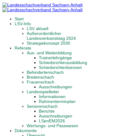
Start
LSV-Info
LSV aktuell
Außerordentlicher
Landesverbandstag 2024
Strategiekonzept 2030
Referate
Aus- und Weiterbildung
Trainerlehrgänge
Schiedsrichterausbildung
Schiedsrichterlizenzen
Behindertenschach
Breitenschach
Frauenschach
Ausschreibungen
Landesspielleiter
Informationen
Rahmenterminplan
Seniorenschach
Berichte
Ausschreibungen
LSenEM2026
Wertungs- und Passwesen
Dokumente
Übersicht