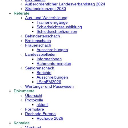
Außerordentlicher Landesverbandstag 2024
Strategiekonzept 2030
Referate
Aus- und Weiterbildung
Trainerlehrgänge
Schiedsrichterausbildung
Schiedsrichterlizenzen
Behindertenschach
Breitenschach
Frauenschach
Ausschreibungen
Landesspielleiter
Informationen
Rahmenterminplan
Seniorenschach
Berichte
Ausschreibungen
LSenEM2026
Wertungs- und Passwesen
Dokumente
Übersicht
Protokolle
aktuell
Formulare
Rochade Europa
Rochade 2026
Kontakte
Vorstand