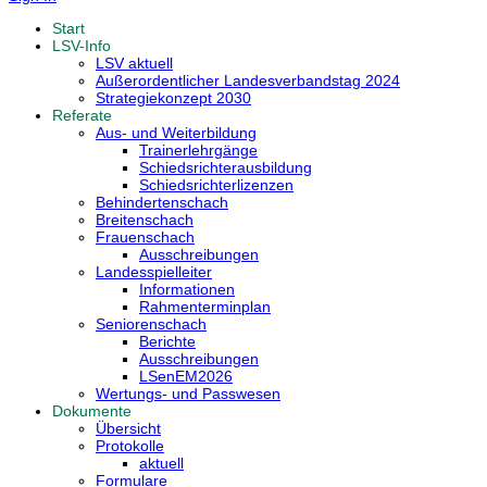
Start
LSV-Info
LSV aktuell
Außerordentlicher Landesverbandstag 2024
Strategiekonzept 2030
Referate
Aus- und Weiterbildung
Trainerlehrgänge
Schiedsrichterausbildung
Schiedsrichterlizenzen
Behindertenschach
Breitenschach
Frauenschach
Ausschreibungen
Landesspielleiter
Informationen
Rahmenterminplan
Seniorenschach
Berichte
Ausschreibungen
LSenEM2026
Wertungs- und Passwesen
Dokumente
Übersicht
Protokolle
aktuell
Formulare