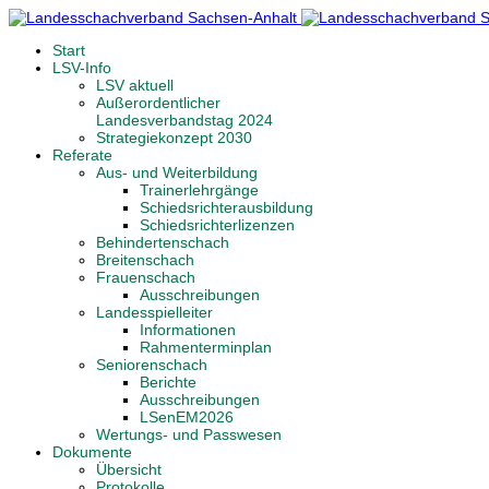
Start
LSV-Info
LSV aktuell
Außerordentlicher
Landesverbandstag 2024
Strategiekonzept 2030
Referate
Aus- und Weiterbildung
Trainerlehrgänge
Schiedsrichterausbildung
Schiedsrichterlizenzen
Behindertenschach
Breitenschach
Frauenschach
Ausschreibungen
Landesspielleiter
Informationen
Rahmenterminplan
Seniorenschach
Berichte
Ausschreibungen
LSenEM2026
Wertungs- und Passwesen
Dokumente
Übersicht
Protokolle