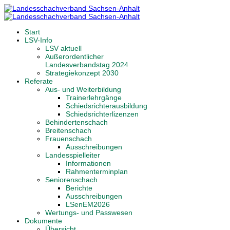
Start
LSV-Info
LSV aktuell
Außerordentlicher
Landesverbandstag 2024
Strategiekonzept 2030
Referate
Aus- und Weiterbildung
Trainerlehrgänge
Schiedsrichterausbildung
Schiedsrichterlizenzen
Behindertenschach
Breitenschach
Frauenschach
Ausschreibungen
Landesspielleiter
Informationen
Rahmenterminplan
Seniorenschach
Berichte
Ausschreibungen
LSenEM2026
Wertungs- und Passwesen
Dokumente
Übersicht