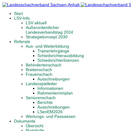
Start
LSV-Info
LSV aktuell
Außerordentlicher
Landesverbandstag 2024
Strategiekonzept 2030
Referate
Aus- und Weiterbildung
Trainerlehrgänge
Schiedsrichterausbildung
Schiedsrichterlizenzen
Behindertenschach
Breitenschach
Frauenschach
Ausschreibungen
Landesspielleiter
Informationen
Rahmenterminplan
Seniorenschach
Berichte
Ausschreibungen
LSenEM2026
Wertungs- und Passwesen
Dokumente
Übersicht
Protokolle