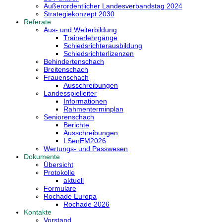
Außerordentlicher Landesverbandstag 2024
Strategiekonzept 2030
Referate
Aus- und Weiterbildung
Trainerlehrgänge
Schiedsrichterausbildung
Schiedsrichterlizenzen
Behindertenschach
Breitenschach
Frauenschach
Ausschreibungen
Landesspielleiter
Informationen
Rahmenterminplan
Seniorenschach
Berichte
Ausschreibungen
LSenEM2026
Wertungs- und Passwesen
Dokumente
Übersicht
Protokolle
aktuell
Formulare
Rochade Europa
Rochade 2026
Kontakte
Vorstand