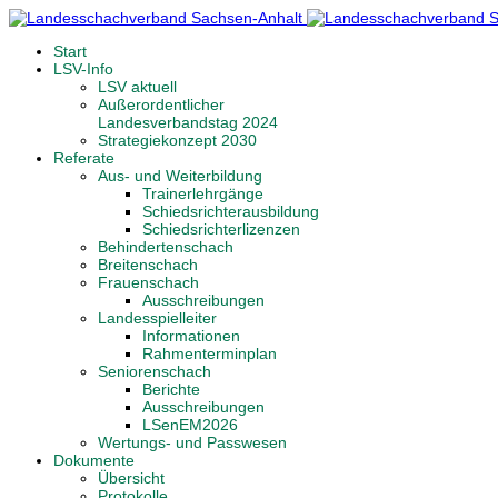
Start
LSV-Info
LSV aktuell
Außerordentlicher
Landesverbandstag 2024
Strategiekonzept 2030
Referate
Aus- und Weiterbildung
Trainerlehrgänge
Schiedsrichterausbildung
Schiedsrichterlizenzen
Behindertenschach
Breitenschach
Frauenschach
Ausschreibungen
Landesspielleiter
Informationen
Rahmenterminplan
Seniorenschach
Berichte
Ausschreibungen
LSenEM2026
Wertungs- und Passwesen
Dokumente
Übersicht
Protokolle