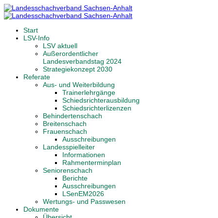
Start
LSV-Info
LSV aktuell
Außerordentlicher
Landesverbandstag 2024
Strategiekonzept 2030
Referate
Aus- und Weiterbildung
Trainerlehrgänge
Schiedsrichterausbildung
Schiedsrichterlizenzen
Behindertenschach
Breitenschach
Frauenschach
Ausschreibungen
Landesspielleiter
Informationen
Rahmenterminplan
Seniorenschach
Berichte
Ausschreibungen
LSenEM2026
Wertungs- und Passwesen
Dokumente
Übersicht