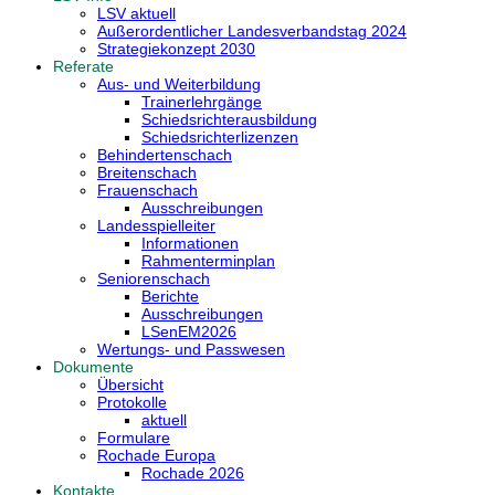
LSV aktuell
Außerordentlicher Landesverbandstag 2024
Strategiekonzept 2030
Referate
Aus- und Weiterbildung
Trainerlehrgänge
Schiedsrichterausbildung
Schiedsrichterlizenzen
Behindertenschach
Breitenschach
Frauenschach
Ausschreibungen
Landesspielleiter
Informationen
Rahmenterminplan
Seniorenschach
Berichte
Ausschreibungen
LSenEM2026
Wertungs- und Passwesen
Dokumente
Übersicht
Protokolle
aktuell
Formulare
Rochade Europa
Rochade 2026
Kontakte