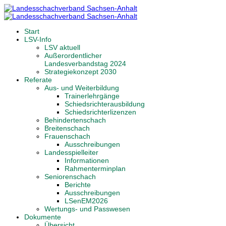
Start
LSV-Info
LSV aktuell
Außerordentlicher
Landesverbandstag 2024
Strategiekonzept 2030
Referate
Aus- und Weiterbildung
Trainerlehrgänge
Schiedsrichterausbildung
Schiedsrichterlizenzen
Behindertenschach
Breitenschach
Frauenschach
Ausschreibungen
Landesspielleiter
Informationen
Rahmenterminplan
Seniorenschach
Berichte
Ausschreibungen
LSenEM2026
Wertungs- und Passwesen
Dokumente
Übersicht