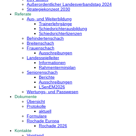
Außerordentlicher Landesverbandstag 2024
Strategiekonzept 2030
Referate
Aus- und Weiterbildung
Trainerlehrgänge
Schiedsrichterausbildung
Schiedsrichterlizenzen
Behindertenschach
Breitenschach
Frauenschach
Ausschreibungen
Landesspielleiter
Informationen
Rahmenterminplan
Seniorenschach
Berichte
Ausschreibungen
LSenEM2026
Wertungs- und Passwesen
Dokumente
Übersicht
Protokolle
aktuell
Formulare
Rochade Europa
Rochade 2026
Kontakte
Vorstand