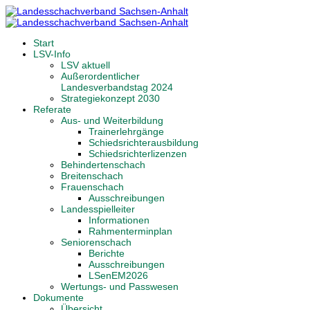
Start
LSV-Info
LSV aktuell
Außerordentlicher
Landesverbandstag 2024
Strategiekonzept 2030
Referate
Aus- und Weiterbildung
Trainerlehrgänge
Schiedsrichterausbildung
Schiedsrichterlizenzen
Behindertenschach
Breitenschach
Frauenschach
Ausschreibungen
Landesspielleiter
Informationen
Rahmenterminplan
Seniorenschach
Berichte
Ausschreibungen
LSenEM2026
Wertungs- und Passwesen
Dokumente
Übersicht