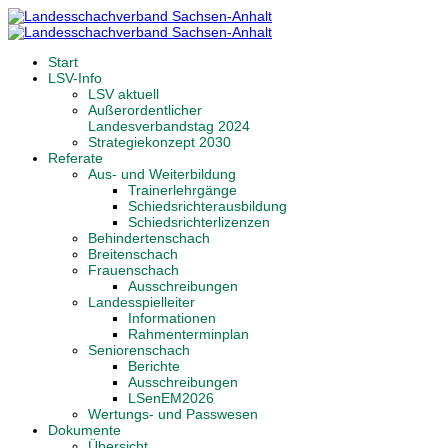
Start
LSV-Info
LSV aktuell
Außerordentlicher
Landesverbandstag 2024
Strategiekonzept 2030
Referate
Aus- und Weiterbildung
Trainerlehrgänge
Schiedsrichterausbildung
Schiedsrichterlizenzen
Behindertenschach
Breitenschach
Frauenschach
Ausschreibungen
Landesspielleiter
Informationen
Rahmenterminplan
Seniorenschach
Berichte
Ausschreibungen
LSenEM2026
Wertungs- und Passwesen
Dokumente
Übersicht