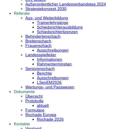
Außerordentlicher Landesverbandstag 2024
Strategiekonzept 2030
Referate
Aus- und Weiterbildung
Trainerlehrgänge
Schiedsrichterausbildung
Schiedsrichterlizenzen
Behindertenschach
Breitenschach
Frauenschach
Ausschreibungen
Landesspielleiter
Informationen
Rahmenterminplan
Seniorenschach
Berichte
Ausschreibungen
LSenEM2026
Wertungs- und Passwesen
Dokumente
Übersicht
Protokolle
aktuell
Formulare
Rochade Europa
Rochade 2026
Kontakte
Vorstand