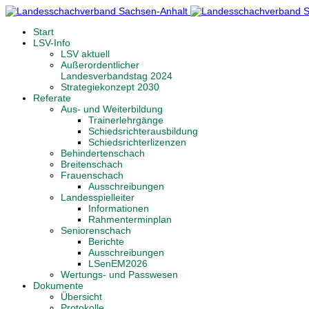
Start
LSV-Info
LSV aktuell
Außerordentlicher
Landesverbandstag 2024
Strategiekonzept 2030
Referate
Aus- und Weiterbildung
Trainerlehrgänge
Schiedsrichterausbildung
Schiedsrichterlizenzen
Behindertenschach
Breitenschach
Frauenschach
Ausschreibungen
Landesspielleiter
Informationen
Rahmenterminplan
Seniorenschach
Berichte
Ausschreibungen
LSenEM2026
Wertungs- und Passwesen
Dokumente
Übersicht
Protokolle