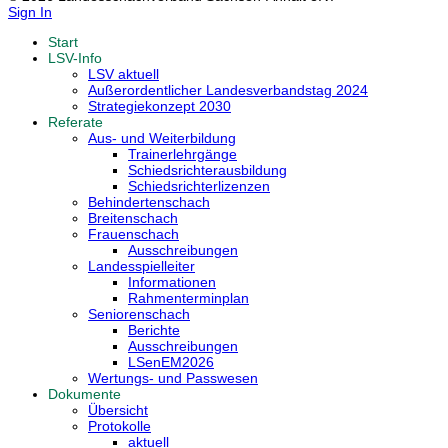
Sign In
Start
LSV-Info
LSV aktuell
Außerordentlicher Landesverbandstag 2024
Strategiekonzept 2030
Referate
Aus- und Weiterbildung
Trainerlehrgänge
Schiedsrichterausbildung
Schiedsrichterlizenzen
Behindertenschach
Breitenschach
Frauenschach
Ausschreibungen
Landesspielleiter
Informationen
Rahmenterminplan
Seniorenschach
Berichte
Ausschreibungen
LSenEM2026
Wertungs- und Passwesen
Dokumente
Übersicht
Protokolle
aktuell