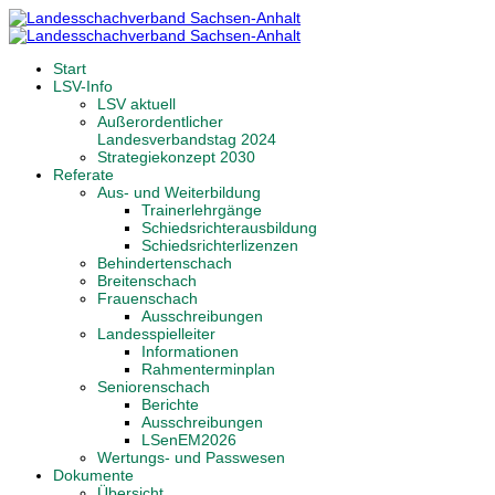
Start
LSV-Info
LSV aktuell
Außerordentlicher
Landesverbandstag 2024
Strategiekonzept 2030
Referate
Aus- und Weiterbildung
Trainerlehrgänge
Schiedsrichterausbildung
Schiedsrichterlizenzen
Behindertenschach
Breitenschach
Frauenschach
Ausschreibungen
Landesspielleiter
Informationen
Rahmenterminplan
Seniorenschach
Berichte
Ausschreibungen
LSenEM2026
Wertungs- und Passwesen
Dokumente
Übersicht