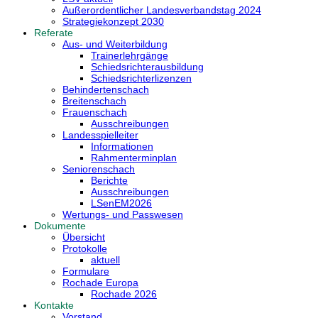
Außerordentlicher Landesverbandstag 2024
Strategiekonzept 2030
Referate
Aus- und Weiterbildung
Trainerlehrgänge
Schiedsrichterausbildung
Schiedsrichterlizenzen
Behindertenschach
Breitenschach
Frauenschach
Ausschreibungen
Landesspielleiter
Informationen
Rahmenterminplan
Seniorenschach
Berichte
Ausschreibungen
LSenEM2026
Wertungs- und Passwesen
Dokumente
Übersicht
Protokolle
aktuell
Formulare
Rochade Europa
Rochade 2026
Kontakte
Vorstand