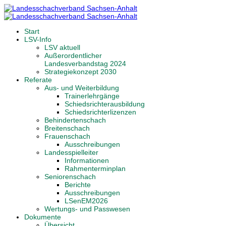
Start
LSV-Info
LSV aktuell
Außerordentlicher
Landesverbandstag 2024
Strategiekonzept 2030
Referate
Aus- und Weiterbildung
Trainerlehrgänge
Schiedsrichterausbildung
Schiedsrichterlizenzen
Behindertenschach
Breitenschach
Frauenschach
Ausschreibungen
Landesspielleiter
Informationen
Rahmenterminplan
Seniorenschach
Berichte
Ausschreibungen
LSenEM2026
Wertungs- und Passwesen
Dokumente
Übersicht