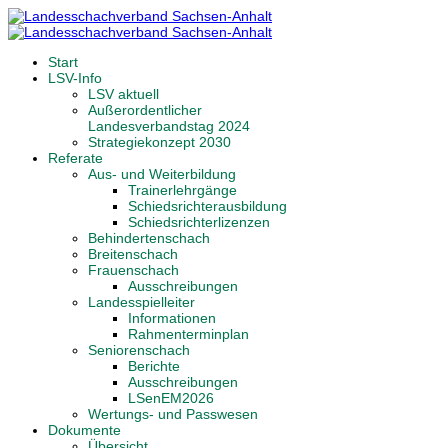
Start
LSV-Info
LSV aktuell
Außerordentlicher
Landesverbandstag 2024
Strategiekonzept 2030
Referate
Aus- und Weiterbildung
Trainerlehrgänge
Schiedsrichterausbildung
Schiedsrichterlizenzen
Behindertenschach
Breitenschach
Frauenschach
Ausschreibungen
Landesspielleiter
Informationen
Rahmenterminplan
Seniorenschach
Berichte
Ausschreibungen
LSenEM2026
Wertungs- und Passwesen
Dokumente
Übersicht