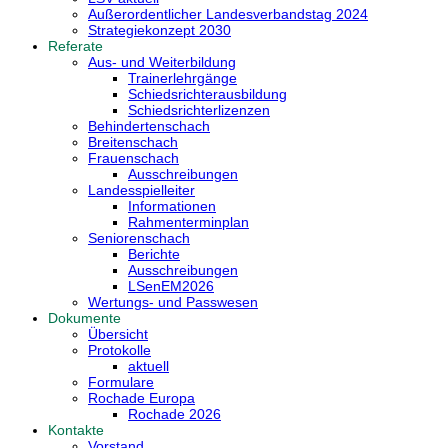
Außerordentlicher Landesverbandstag 2024
Strategiekonzept 2030
Referate
Aus- und Weiterbildung
Trainerlehrgänge
Schiedsrichterausbildung
Schiedsrichterlizenzen
Behindertenschach
Breitenschach
Frauenschach
Ausschreibungen
Landesspielleiter
Informationen
Rahmenterminplan
Seniorenschach
Berichte
Ausschreibungen
LSenEM2026
Wertungs- und Passwesen
Dokumente
Übersicht
Protokolle
aktuell
Formulare
Rochade Europa
Rochade 2026
Kontakte
Vorstand