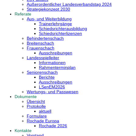
Außerordentlicher Landesverbandstag 2024
Strategiekonzept 2030
Referate
Aus- und Weiterbildung
Trainerlehrgänge
Schiedsrichterausbildung
Schiedsrichterlizenzen
Behindertenschach
Breitenschach
Frauenschach
Ausschreibungen
Landesspielleiter
Informationen
Rahmenterminplan
Seniorenschach
Berichte
Ausschreibungen
LSenEM2026
Wertungs- und Passwesen
Dokumente
Übersicht
Protokolle
aktuell
Formulare
Rochade Europa
Rochade 2026
Kontakte
Vorstand