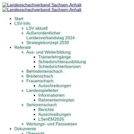
Start
LSV-Info
LSV aktuell
Außerordentlicher
Landesverbandstag 2024
Strategiekonzept 2030
Referate
Aus- und Weiterbildung
Trainerlehrgänge
Schiedsrichterausbildung
Schiedsrichterlizenzen
Behindertenschach
Breitenschach
Frauenschach
Ausschreibungen
Landesspielleiter
Informationen
Rahmenterminplan
Seniorenschach
Berichte
Ausschreibungen
LSenEM2026
Wertungs- und Passwesen
Dokumente
Übersicht