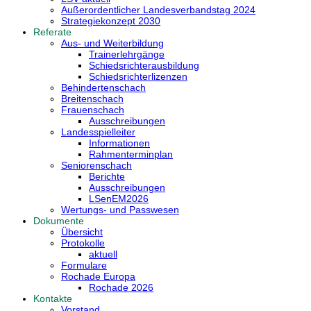
Außerordentlicher Landesverbandstag 2024
Strategiekonzept 2030
Referate
Aus- und Weiterbildung
Trainerlehrgänge
Schiedsrichterausbildung
Schiedsrichterlizenzen
Behindertenschach
Breitenschach
Frauenschach
Ausschreibungen
Landesspielleiter
Informationen
Rahmenterminplan
Seniorenschach
Berichte
Ausschreibungen
LSenEM2026
Wertungs- und Passwesen
Dokumente
Übersicht
Protokolle
aktuell
Formulare
Rochade Europa
Rochade 2026
Kontakte
Vorstand