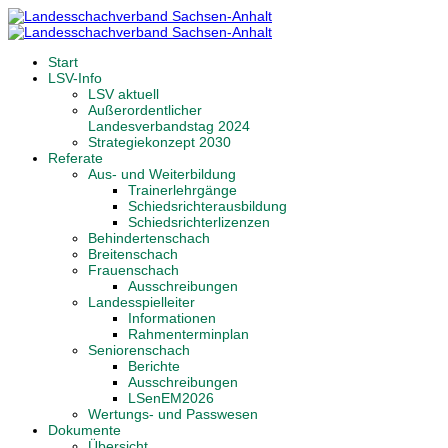
Start
LSV-Info
LSV aktuell
Außerordentlicher
Landesverbandstag 2024
Strategiekonzept 2030
Referate
Aus- und Weiterbildung
Trainerlehrgänge
Schiedsrichterausbildung
Schiedsrichterlizenzen
Behindertenschach
Breitenschach
Frauenschach
Ausschreibungen
Landesspielleiter
Informationen
Rahmenterminplan
Seniorenschach
Berichte
Ausschreibungen
LSenEM2026
Wertungs- und Passwesen
Dokumente
Übersicht