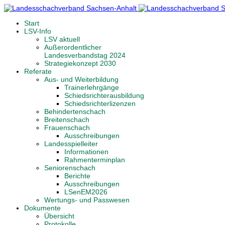
Start
LSV-Info
LSV aktuell
Außerordentlicher
Landesverbandstag 2024
Strategiekonzept 2030
Referate
Aus- und Weiterbildung
Trainerlehrgänge
Schiedsrichterausbildung
Schiedsrichterlizenzen
Behindertenschach
Breitenschach
Frauenschach
Ausschreibungen
Landesspielleiter
Informationen
Rahmenterminplan
Seniorenschach
Berichte
Ausschreibungen
LSenEM2026
Wertungs- und Passwesen
Dokumente
Übersicht
Protokolle