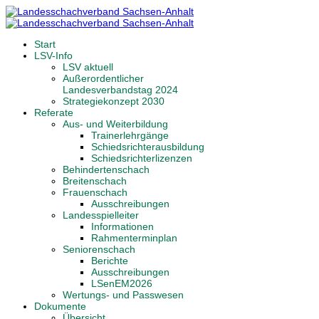
Start
LSV-Info
LSV aktuell
Außerordentlicher
Landesverbandstag 2024
Strategiekonzept 2030
Referate
Aus- und Weiterbildung
Trainerlehrgänge
Schiedsrichterausbildung
Schiedsrichterlizenzen
Behindertenschach
Breitenschach
Frauenschach
Ausschreibungen
Landesspielleiter
Informationen
Rahmenterminplan
Seniorenschach
Berichte
Ausschreibungen
LSenEM2026
Wertungs- und Passwesen
Dokumente
Übersicht