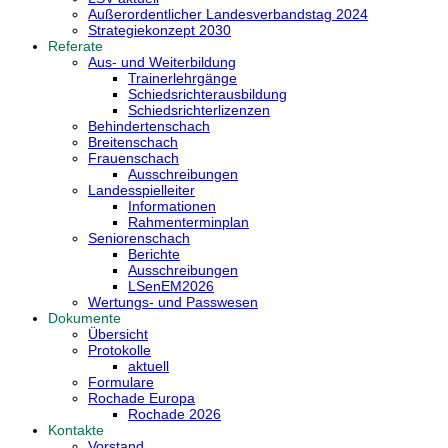
Außerordentlicher Landesverbandstag 2024
Strategiekonzept 2030
Referate
Aus- und Weiterbildung
Trainerlehrgänge
Schiedsrichterausbildung
Schiedsrichterlizenzen
Behindertenschach
Breitenschach
Frauenschach
Ausschreibungen
Landesspielleiter
Informationen
Rahmenterminplan
Seniorenschach
Berichte
Ausschreibungen
LSenEM2026
Wertungs- und Passwesen
Dokumente
Übersicht
Protokolle
aktuell
Formulare
Rochade Europa
Rochade 2026
Kontakte
Vorstand